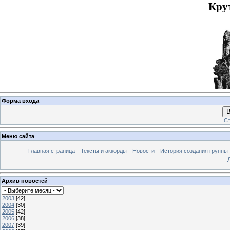
Кру
Форма входа
В
Ст
Меню сайта
Главная страница
Тексты и аккорды
Новости
История создания группы
Архив новостей
2003
[42]
2004
[30]
2005
[42]
2006
[38]
2007
[39]