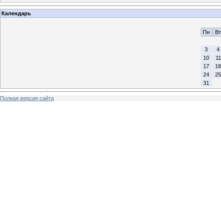
Календарь
Пн
Вт
3
4
10
11
17
18
24
25
31
Полная версия сайта