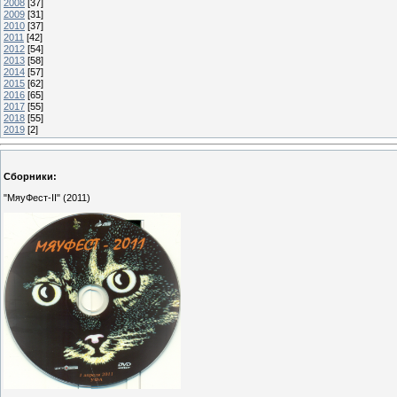
2008
[37]
2009
[31]
2010
[37]
2011
[42]
2012
[54]
2013
[58]
2014
[57]
2015
[62]
2016
[65]
2017
[55]
2018
[55]
2019
[2]
Сборники:
"МяуФест-II" (2011)