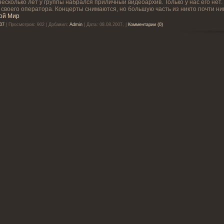
несколько лет у группы набрался приличный видеоархив. Только у нас его нет.
 своего оператора. Концерты снимаются, но большую часть из никто почти ник
ой Мир
07
| Просмотров: 902 | Добавил:
Admin
| Дата:
08.08.2007,
|
Комментарии (0)