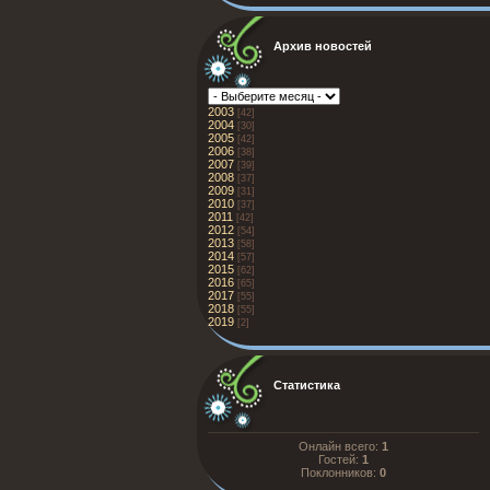
Архив новостей
2003
[42]
2004
[30]
2005
[42]
2006
[38]
2007
[39]
2008
[37]
2009
[31]
2010
[37]
2011
[42]
2012
[54]
2013
[58]
2014
[57]
2015
[62]
2016
[65]
2017
[55]
2018
[55]
2019
[2]
Статистика
Онлайн всего:
1
Гостей:
1
Поклонников:
0