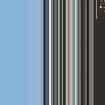
За 
нет
В м
Год:
20