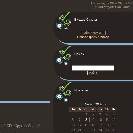
Пятница, 07.08.2026, 05:56
Приветствуем Вас,
Гость
Вход в Скалы
Войти через uID
Старая форма входа
Поиск
Новости
«
Август 2007
»
Пн
Вт
Ср
Чт
Пт
Сб
Вс
1
2
3
4
5
6
7
8
9
10
11
12
13
14
15
16
17
18
19
ной CD. "Крутые Скалы" -
20
21
22
23
24
25
26