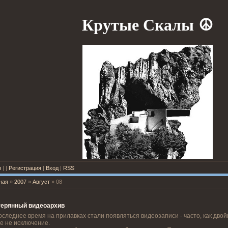
Крутые Скалы
☮
я
|
|
Регистрация
|
Вход
|
RSS
ная
»
2007
»
Август
»
08
терянный видеоархив
оследнее время на прилавках стали появляться видеозаписи - часто, как двой
е не исключение.