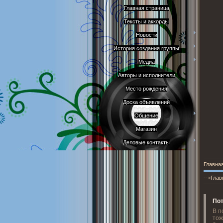
Главная страница
Тексты и аккорды
Новости
История создания группы
Медиа
Авторы и исполнители
Место рождения
Доска объявлений
Общение
Магазин
Деловые контакты
Главна
-->
Глав
По
В п
тож