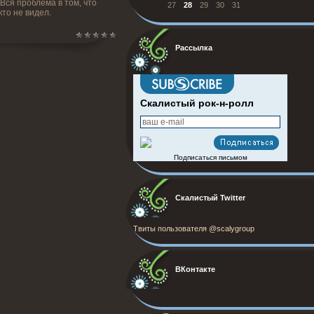
 Вся проблема в том, что
27
28
29
30
31
то не видел.
Рассылка
Скалистый рок-н-ролл
Подписаться письмом
Скалистый Twitter
Твиты пользователя @scalygroup
ВКонтакте