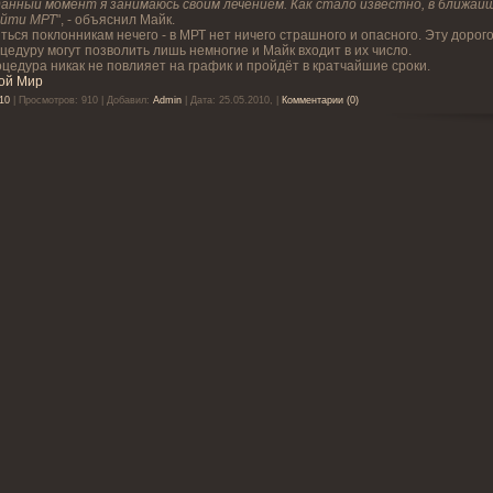
данный момент я занимаюсь своим лечением. Как стало известно, в ближа
ойти МРТ
", - объяснил Майк.
ться поклонникам нечего - в МРТ нет ничего страшного и опасного. Эту доро
цедуру могут позволить лишь немногие и Майк входит в их число.
цедура никак не повлияет на график и пройдёт в кратчайшие сроки.
ой Мир
10
| Просмотров: 910 | Добавил:
Admin
| Дата:
25.05.2010,
|
Комментарии (0)