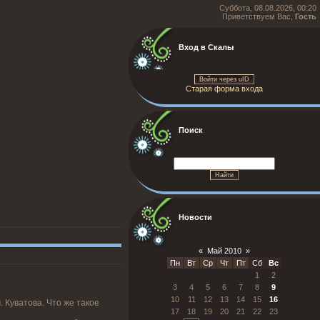
Суббота, 08.08.2026, 00:20
Приветствуем Вас,
Гость
Вход в Скалы
Войти через uID
Старая форма входа
Поиск
Новости
«
Май 2010
»
Пн
Вт
Ср
Чт
Пт
Сб
Вс
1
2
3
4
5
6
7
8
9
10
11
12
13
14
15
16
 Куватова. Что же такое
17
18
19
20
21
22
23