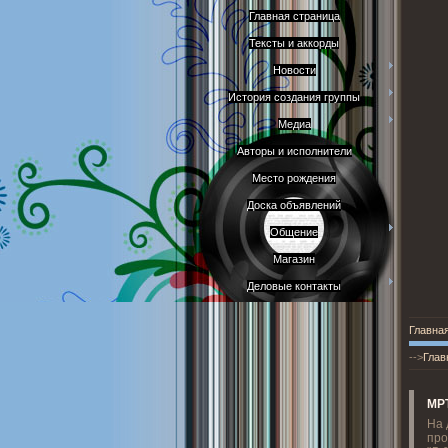
Главная страница
Тексты и аккорды
Новости
История создания группы
Медиа
Авторы и исполнители
Место рождения
Доска объявлений
Общение
Магазин
Деловые контакты
Главна
-->
Глав
МРТ
На 
пр