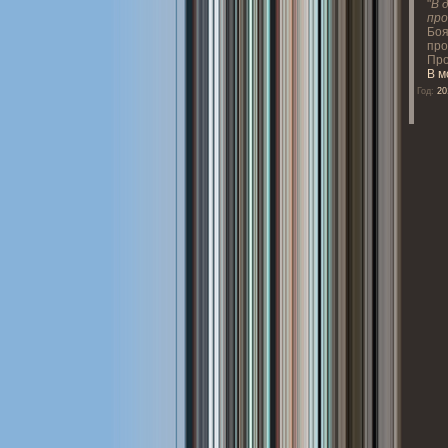
"
В 
пр
Боя
про
Про
В м
Год:
20