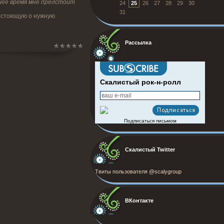
йшее время мне предстоит
24
25
26
27
28
29
30
31
гостоющую о нужную
Рассылка
Скалистый рок-н-ролл
Подписаться письмом
Скалистый Twitter
Твиты пользователя @scalygroup
ВКонтакте