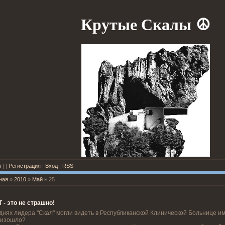
Крутые Скалы
☮
я
|
|
Регистрация
|
Вход
|
RSS
ная
»
2010
»
Май
»
25
 - это не страшно!
днях лидера "Скал" могли видеть в Республиканской Клинической Больнице им.
оизошло?