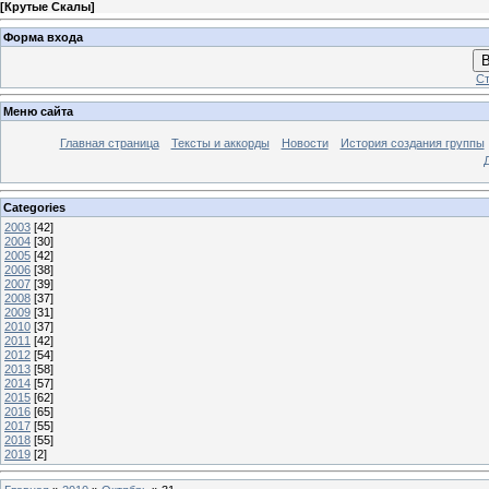
[
Крутые Скалы
]
Форма входа
В
Ст
Меню сайта
Главная страница
Тексты и аккорды
Новости
История создания группы
Categories
2003
[42]
2004
[30]
2005
[42]
2006
[38]
2007
[39]
2008
[37]
2009
[31]
2010
[37]
2011
[42]
2012
[54]
2013
[58]
2014
[57]
2015
[62]
2016
[65]
2017
[55]
2018
[55]
2019
[2]