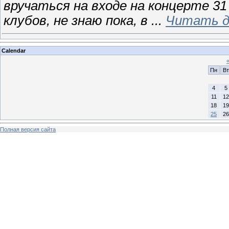
вручаться на входе на концерте 31
клубов, не знаю пока, в
...
Читать д
Calendar
Пн
Вт
4
5
11
12
18
19
25
26
Полная версия сайта