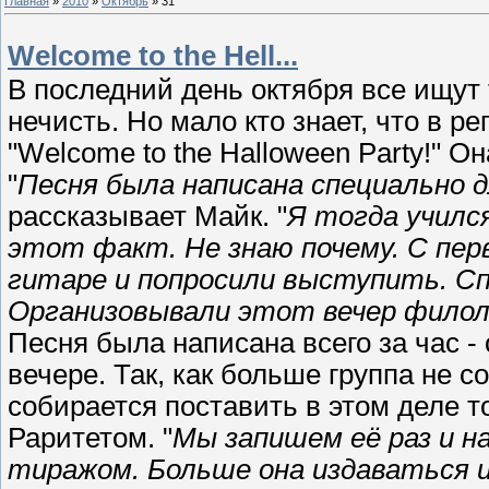
Главная
»
2010
»
Октябрь
»
31
Welcome to the Hell...
В последний день октября все ищут
нечисть. Но мало кто знает, что в р
"Welcome to the Halloween Party!" О
"
Песня была написана специально д
рассказывает Майк. "
Я тогда училс
этот факт. Не знаю почему. С перв
гитаре и попросили выступить. Сп
Организовывали этот вечер филоло
Песня была написана всего за час - 
вечере. Так, как больше группа не с
собирается поставить в этом деле 
Раритетом. "
Мы запишем её раз и н
тиражом. Больше она издаваться и