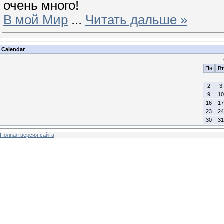
очень много!
В мой Мир
...
Читать дальше »
Calendar
Пн
Вт
2
3
9
10
16
17
23
24
30
31
Полная версия сайта