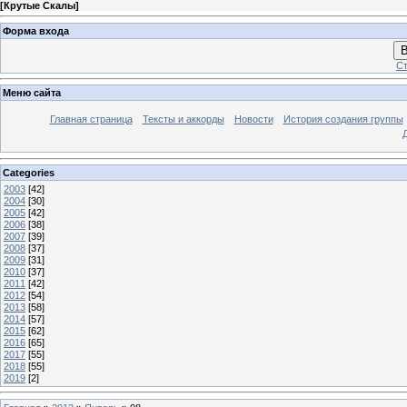
[
Крутые Скалы
]
Форма входа
В
Ст
Меню сайта
Главная страница
Тексты и аккорды
Новости
История создания группы
Categories
2003
[42]
2004
[30]
2005
[42]
2006
[38]
2007
[39]
2008
[37]
2009
[31]
2010
[37]
2011
[42]
2012
[54]
2013
[58]
2014
[57]
2015
[62]
2016
[65]
2017
[55]
2018
[55]
2019
[2]