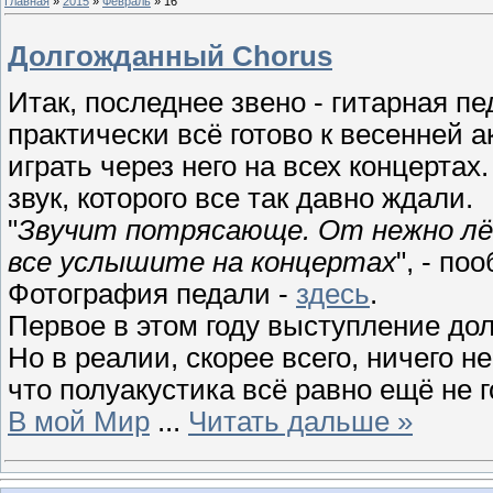
Главная
»
2015
»
Февраль
»
16
Долгожданный Chorus
Итак, последнее звено - гитарная пед
практически всё готово к весенней ак
играть через него на всех концертах
звук, которого все так давно ждали.
"
Звучит потрясающе. От нежно лёгк
все услышите на концертах
", - по
Фотография педали -
здесь
.
Первое в этом году выступление дол
Но в реалии, скорее всего, ничего н
что полуакустика всё равно ещё не г
В мой Мир
...
Читать дальше »