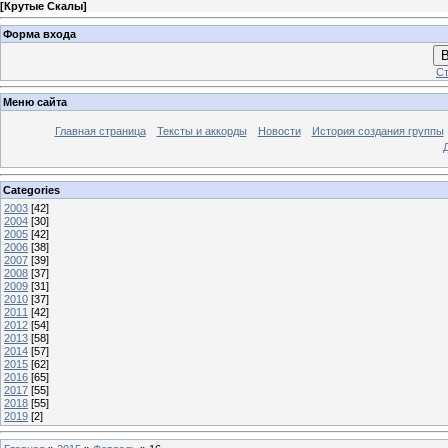
[
Крутые Скалы
]
Форма входа
В
Ст
Меню сайта
Главная страница
Тексты и аккорды
Новости
История создания группы
Categories
2003
[42]
2004
[30]
2005
[42]
2006
[38]
2007
[39]
2008
[37]
2009
[31]
2010
[37]
2011
[42]
2012
[54]
2013
[58]
2014
[57]
2015
[62]
2016
[65]
2017
[55]
2018
[55]
2019
[2]