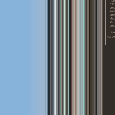
при
"
Не
сты
зад
хо
Нес
кон
вок
В м
Год:
20