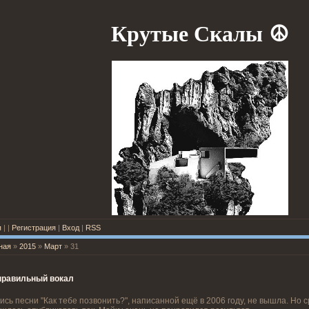
Крутые Скалы
☮
я
|
|
Регистрация
|
Вход
|
RSS
ная
»
2015
»
Март
»
31
правильный вокал
ись песни "Как тебе позвонить?", написанной ещё в 2006 году, не вышла. Но 