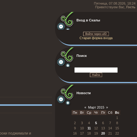
Пятница, 07.08.2026, 18:24
Приветствуем Вас,
Гость
Вход в Скалы
Войти через uID
Старая форма входа
Поиск
Новости
«
Март 2015
»
Пн
Вт
Ср
Чт
Пт
Сб
Вс
1
2
3
4
5
6
7
8
9
10
11
12
13
14
15
сроки поджимали и
16
17
18
19
20
21
22