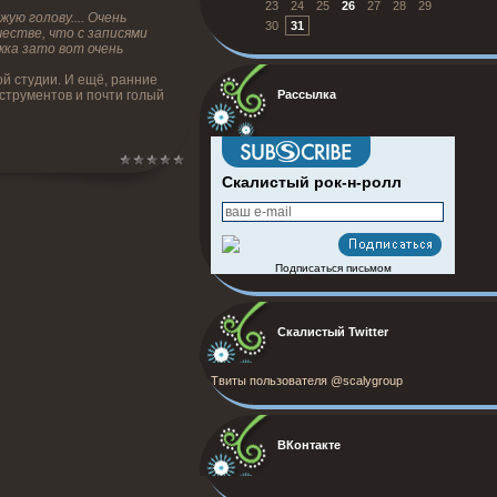
23
24
25
26
27
28
29
ую голову.... Очень
30
31
честве, что с записями
жка зато вот очень
ой студии. И ещё, ранние
струментов и почти голый
Рассылка
Скалистый рок-н-ролл
Подписаться письмом
Скалистый Twitter
Твиты пользователя @scalygroup
ВКонтакте