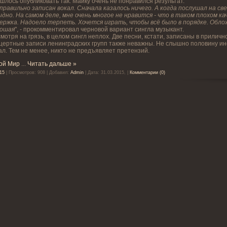
шлось опубликовать так. Майку очень не понравился результат.
правильно записан вокал. Сначала казалось ничего. А когда послушал на свеж
дно. На самом деле, мне очень многое не нравится - что в таком плохом ка
ержка. Надоело терпеть. Хочется играть, чтобы всё было в порядке. Обло
рошая
", - прокомментировал черновой вариант сингла музыкант.
мотря на грязь, в целом сингл неплох. Две песни, кстати, записаны в приличн
цертные записи ленинградских групп также неважны. Не слышно половину ин
ал. Тем не менее, никто не предъявляет претензий.
ой Мир
...
Читать дальше »
15
| Просмотров: 908 | Добавил:
Admin
| Дата:
31.03.2015,
|
Комментарии (0)