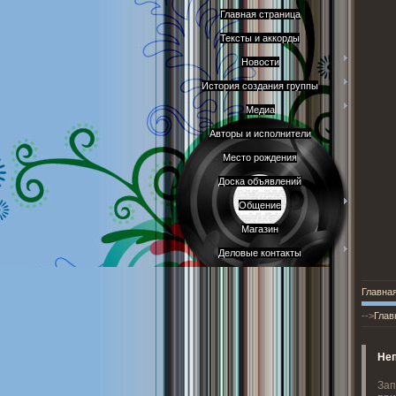
Главная страница
Тексты и аккорды
Новости
История создания группы
Медиа
Авторы и исполнители
Место рождения
Доска объявлений
Общение
Магазин
Деловые контакты
Главна
-->
Глав
Не
Зап