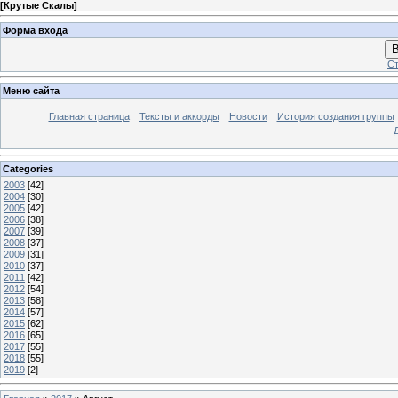
[
Крутые Скалы
]
Форма входа
В
Ст
Меню сайта
Главная страница
Тексты и аккорды
Новости
История создания группы
Categories
2003
[42]
2004
[30]
2005
[42]
2006
[38]
2007
[39]
2008
[37]
2009
[31]
2010
[37]
2011
[42]
2012
[54]
2013
[58]
2014
[57]
2015
[62]
2016
[65]
2017
[55]
2018
[55]
2019
[2]