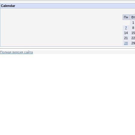
Calendar
Пн
Вт
1
7
8
14
15
21
22
28
29
Полная версия сайта